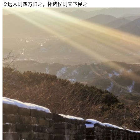
柔远人则四方归之，怀诸侯则天下畏之