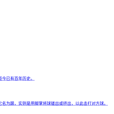
距今已有百年历史。
它名为踢，实则是用脚掌将球搓出或挤出，以此击打对方球。