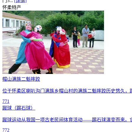
门5...
[详情]
怀柔
特产
帽山满族二魁摔跤
位于怀柔区喇叭沟门满族乡帽山村的满族二魁摔跤历史悠久，
771
蹴球（踢石球）
蹴球运动从我国一项古老民间体育活动——踢石球演变而来。
772