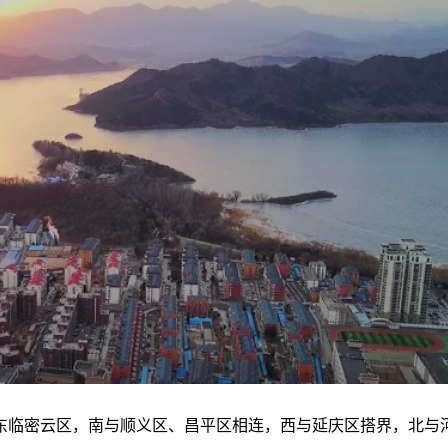
东临密云区，南与顺义区、昌平区相连，西与延庆区搭界，北与