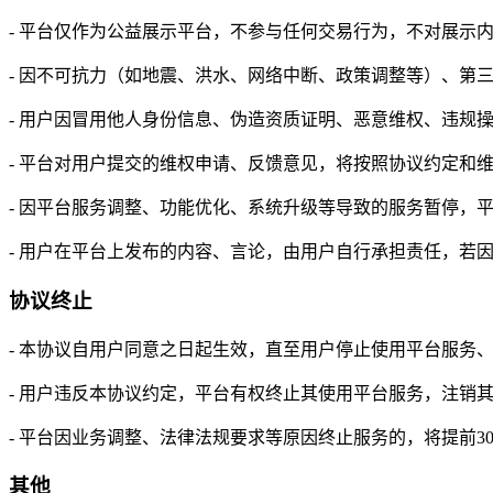
- 平台仅作为公益展示平台，不参与任何交易行为，不对展
- 因不可抗力（如地震、洪水、网络中断、政策调整等）、第
- 用户因冒用他人身份信息、伪造资质证明、恶意维权、违规
- 平台对用户提交的维权申请、反馈意见，将按照协议约定和
- 因平台服务调整、功能优化、系统升级等导致的服务暂停，
- 用户在平台上发布的内容、言论，由用户自行承担责任，
协议终止
- 本协议自用户同意之日起生效，直至用户停止使用平台服务
- 用户违反本协议约定，平台有权终止其使用平台服务，注销
- 平台因业务调整、法律法规要求等原因终止服务的，将提前
其他