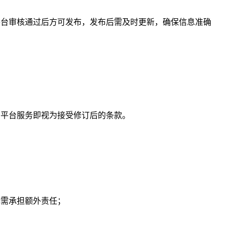
平台审核通过后方可发布，发布后需及时更新，确保信息准确
用平台服务即视为接受修订后的条款。
无需承担额外责任；