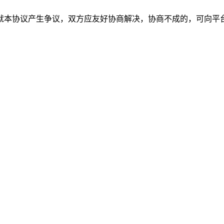
就本协议产生争议，双方应友好协商解决，协商不成的，可向平