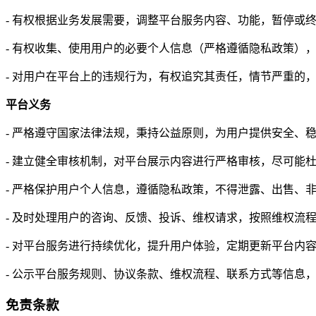
- 有权根据业务发展需要，调整平台服务内容、功能，暂停或
- 有权收集、使用用户的必要个人信息（严格遵循隐私政策）
- 对用户在平台上的违规行为，有权追究其责任，情节严重的
平台义务
- 严格遵守国家法律法规，秉持公益原则，为用户提供安全、
- 建立健全审核机制，对平台展示内容进行严格审核，尽可能
- 严格保护用户个人信息，遵循隐私政策，不得泄露、出售、
- 及时处理用户的咨询、反馈、投诉、维权请求，按照维权流
- 对平台服务进行持续优化，提升用户体验，定期更新平台内
- 公示平台服务规则、协议条款、维权流程、联系方式等信息
免责条款