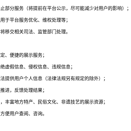
终止部分服务（将提前在平台公示，尽可能减少对用户的影响）
，用于平台服务优化、维权处理等；
，将移交相关司法、监管部门处理。
稳定、便捷的展示服务；
杜绝虚假信息、侵权信息、违规信息；
非法提供用户个人信息（法律法规另有规定的除外）；
程推进，反馈处理结果；
容，丰富地方特产、民俗文化、非遗技艺的展示资源；
，方便用户查阅、咨询。