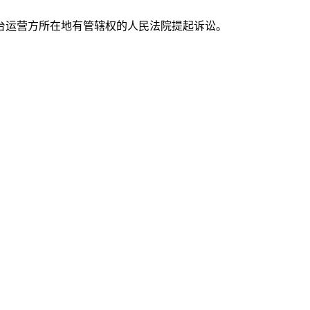
台运营方所在地有管辖权的人民法院提起诉讼。