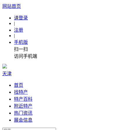
网站首页
请登录
|
注册
|
手机版
扫一扫
访问手机端
天津
首页
找特产
特产百科
附近特产
热门资讯
展会信息