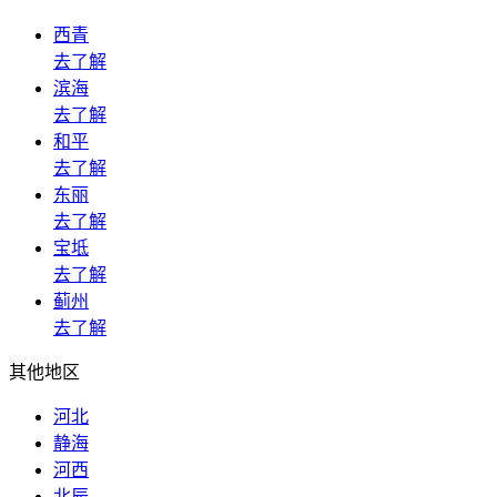
西青
去了解
滨海
去了解
和平
去了解
东丽
去了解
宝坻
去了解
蓟州
去了解
其他地区
河北
静海
河西
北辰