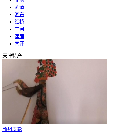
武清
河东
红桥
宁河
津南
南开
天津
特产
蓟州皮影