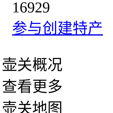
1
6
9
2
9
参与创建特产
壶关概况
查看更多
+
壶关地图
−
2 公里