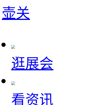
壶关
逛展会
看资讯