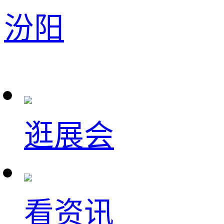
汾阳
逛展会
看资讯