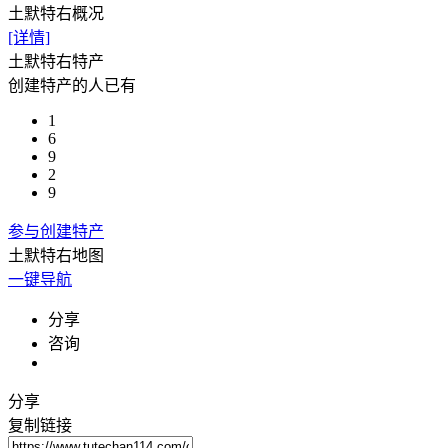
土默特右概况
[详情]
土默特右
特产
创建特产的人已有
1
6
9
2
9
参与创建特产
土默特右
地图
© 2026 AutoNavi
- GS(2019)6379号
一键导航
分享
咨询
分享
复制链接