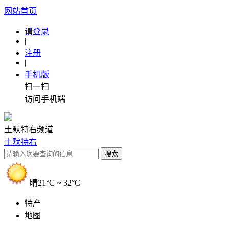
网站首页
请登录
|
注册
|
手机版
扫一扫
访问手机端
土默特右频道
土默特右
晴
21°C ~ 32°C
特产
地图