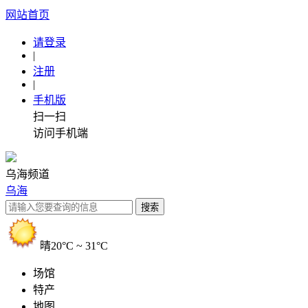
网站首页
请登录
|
注册
|
手机版
扫一扫
访问手机端
乌海频道
乌海
晴
20°C ~ 31°C
场馆
特产
地图