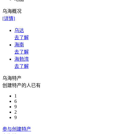
乌海概况
[详情]
乌达
去了解
海南
去了解
海勃湾
去了解
乌海
特产
创建特产的人已有
1
6
9
2
9
参与创建特产