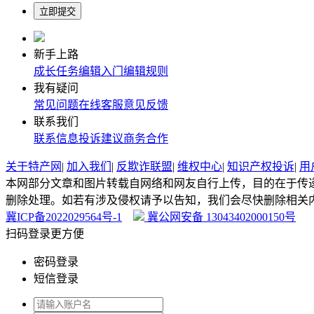
新手上路
成长任务
编辑入门
编辑规则
我有疑问
常见问题
在线客服
意见反馈
联系我们
联系信息
投诉建议
商务合作
关于特产网
|
加入我们
|
反欺诈联盟
|
维权中心
|
知识产权投诉
|
用
本网部分文章和图片转载自网络和网友自行上传，目的在于传
删除处理。如若有涉及侵权请予以告知，我们会尽快删除相关
冀ICP备2022029564号-1
冀公网安备 13043402000150号
扫码登录更方便
密码登录
短信登录