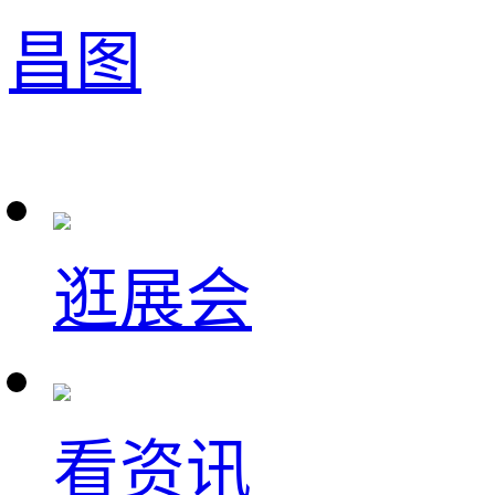
昌图
逛展会
看资讯