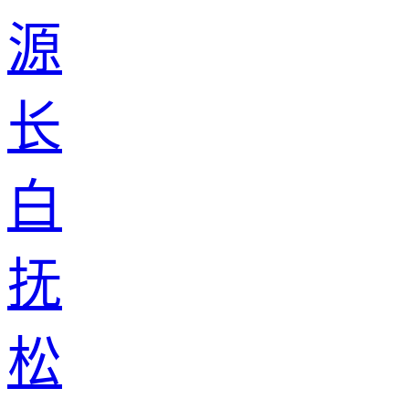
源
长
白
抚
松