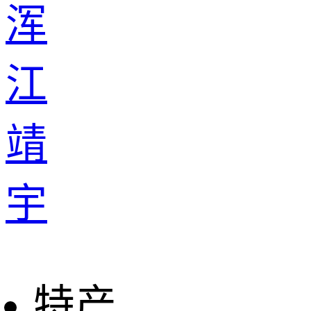
浑
江
靖
宇
特产