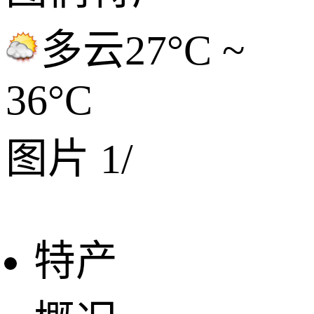
多云
27°C ~
36°C
图片
1
/
特产