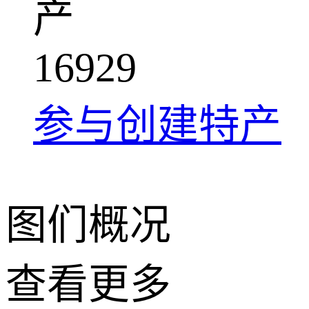
产
1
6
9
2
9
参与创建特产
图们概况
查看更多
+