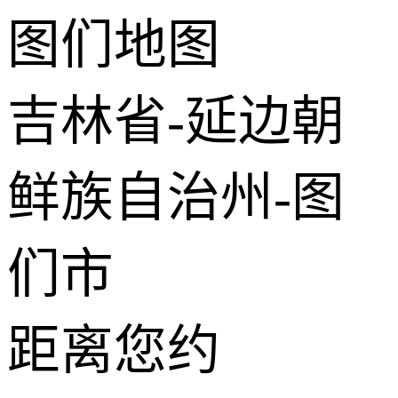
图们地图
−
2 公里
© 2026 AutoNavi
- GS(2019)6379号
吉林省-延边朝
鲜族自治州-图
们市
距离您约