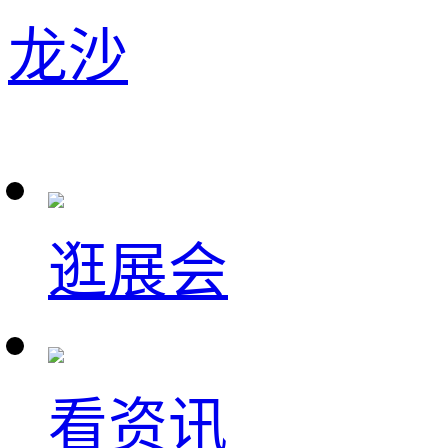
龙沙
逛展会
看资讯