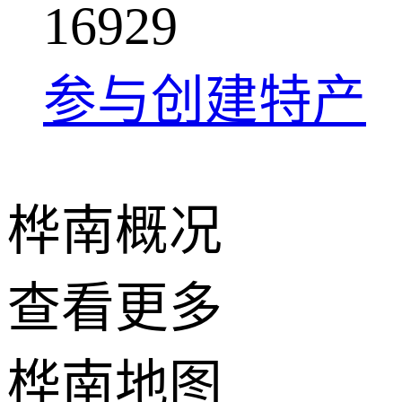
1
6
9
2
9
参与创建特产
桦南概况
查看更多
+
桦南地图
−
2 公里