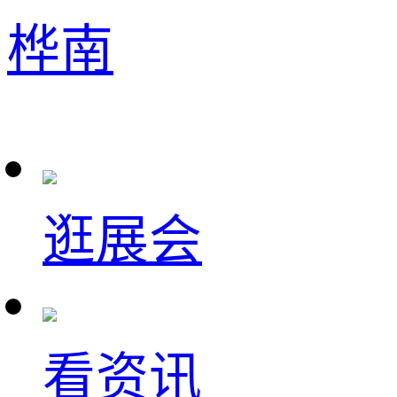
桦南
逛展会
看资讯