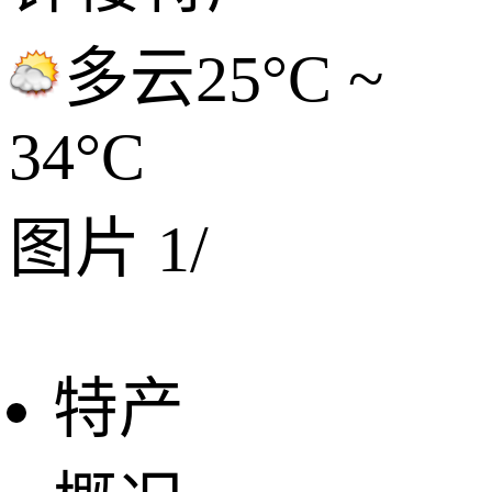
多云
25°C ~
34°C
图片
1
/
特产