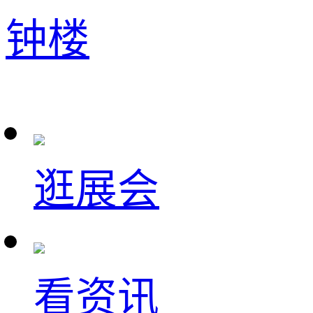
钟楼
逛展会
看资讯