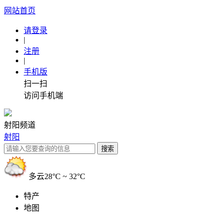
网站首页
请登录
|
注册
|
手机版
扫一扫
访问手机端
射阳频道
射阳
多云
28°C ~ 32°C
特产
地图