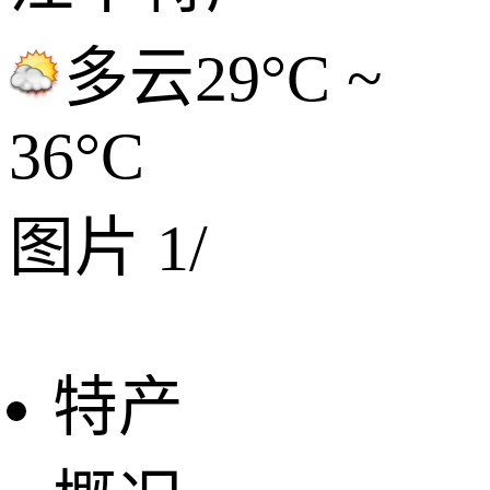
多云
29°C ~
36°C
图片
1
/
特产