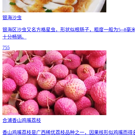
银海沙虫
银海区沙虫又名方格星虫，形状似根肠子，粗度一般为5─8毫
十分畅销。
755
合浦香山鸡嘴荔枝
香山鸡嘴荔枝是广西稀优荔枝品种之一，因果核形似鸡嘴而得