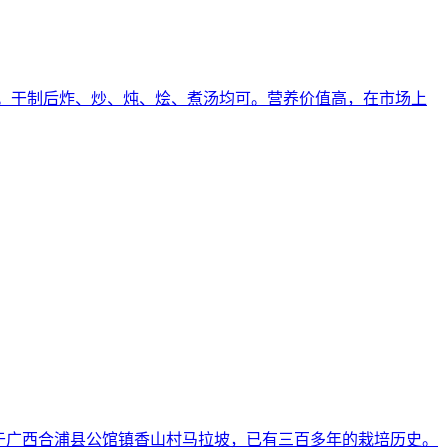
食。干制后炸、炒、炖、烩、煮汤均可。营养价值高，在市场上
于广西合浦县公馆镇香山村马拉坡，已有三百多年的栽培历史。