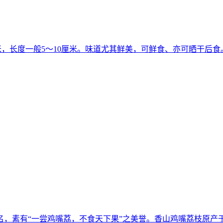
米，长度一般5～10厘米。味道尤其鲜美，可鲜食、亦可晒干后
名，素有“一尝鸡嘴荔，不食天下果”之美誉。香山鸡嘴荔枝原产