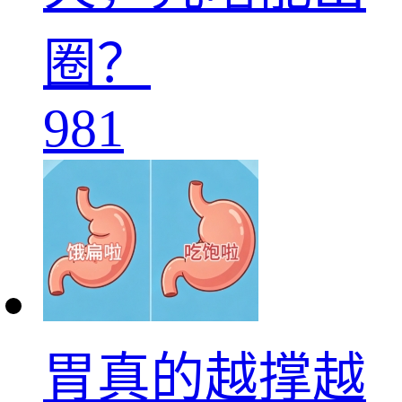
圈？
981
胃真的越撑越