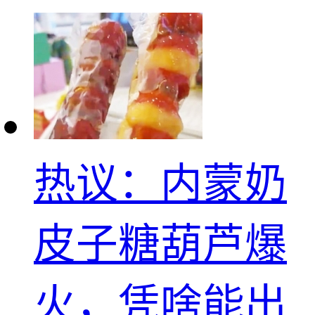
热议：内蒙奶
皮子糖葫芦爆
火，凭啥能出