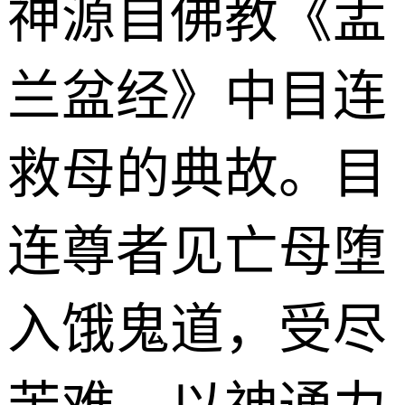
神源自佛教《盂
兰盆经》中目连
救母的典故。目
连尊者见亡母堕
入饿鬼道，受尽