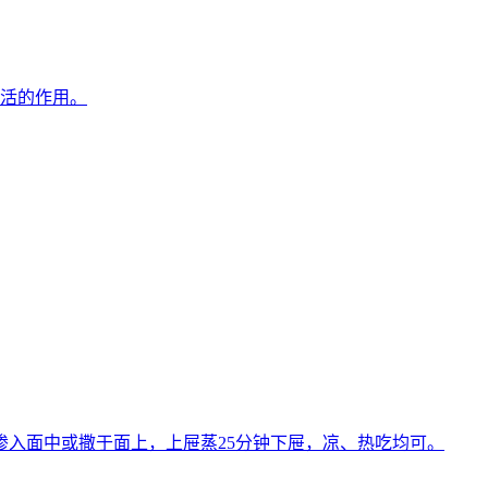
生活的作用。
入面中或撒于面上，上屉蒸25分钟下屉，凉、热吃均可。