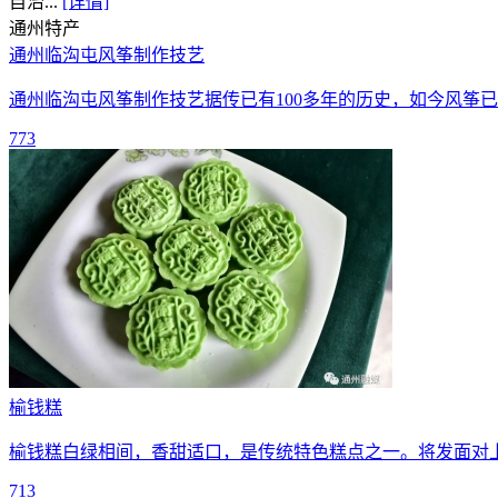
自治...
[详情]
通州
特产
通州临沟屯风筝制作技艺
通州临沟屯风筝制作技艺据传已有100多年的历史，如今风筝
773
榆钱糕
榆钱糕白绿相间，香甜适口，是传统特色糕点之一。将发面对
713