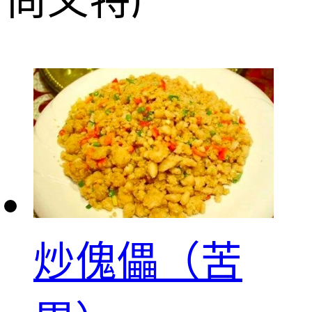
尚义特产
炒傀儡（苦