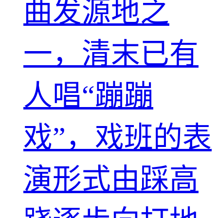
曲发源地之
一，清末已有
人唱“蹦蹦
戏”，戏班的表
演形式由踩高