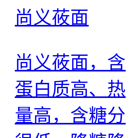
尚义莜面
尚义莜面，含
蛋白质高、热
量高，含糖分