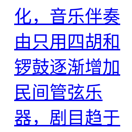
化，音乐伴奏
由只用四胡和
锣鼓逐渐增加
民间管弦乐
器，剧目趋于