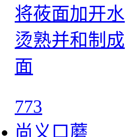
将莜面加开水
烫熟并和制成
面
773
尚义口蘑