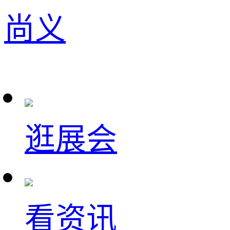
尚义
逛展会
看资讯