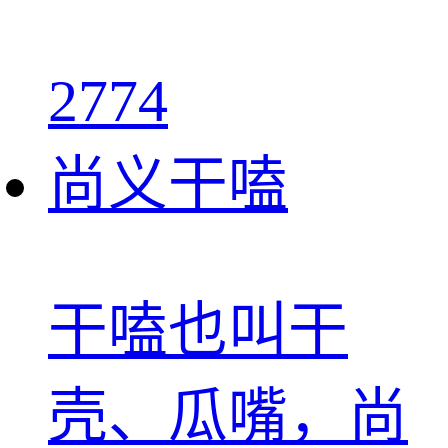
2774
尚义干嗑
干嗑也叫干
壳、瓜嘴，尚