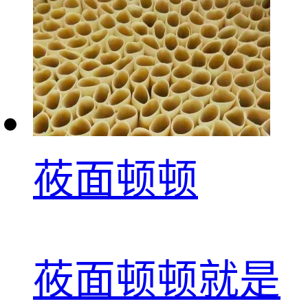
莜面顿顿
莜面顿顿就是