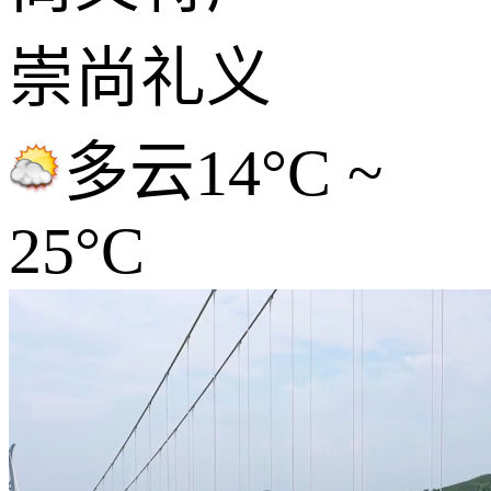
崇尚礼义
多云
14°C ~
25°C