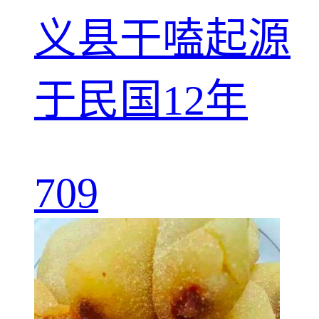
义县干嗑起源
于民国12年
709