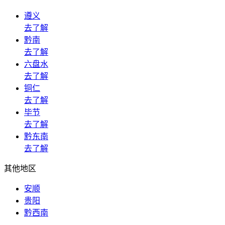
遵义
去了解
黔南
去了解
六盘水
去了解
铜仁
去了解
毕节
去了解
黔东南
去了解
其他地区
安顺
贵阳
黔西南