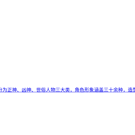
分为正神、凶神、世俗人物三大类，角色形象涵盖三十余种，造