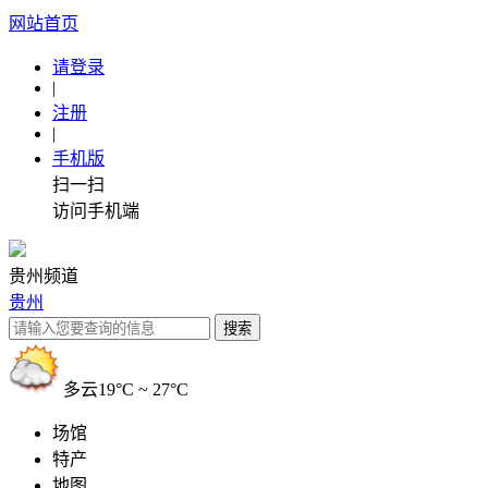
网站首页
请登录
|
注册
|
手机版
扫一扫
访问手机端
贵州频道
贵州
多云
19°C ~ 27°C
场馆
特产
地图