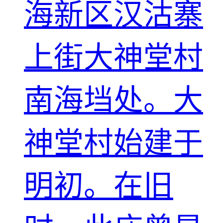
海新区汉沽寨
上街大神堂村
南海垱处。大
神堂村始建于
明初。在旧