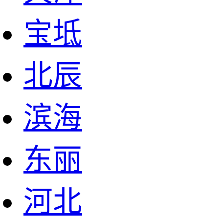
宝坻
北辰
滨海
东丽
河北