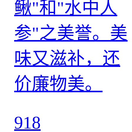
鳅"和"水中人
参"之美誉。美
味又滋补，还
价廉物美。
918