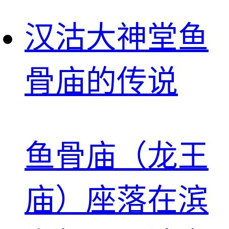
汉沽大神堂鱼
骨庙的传说
鱼骨庙（龙王
庙）座落在滨