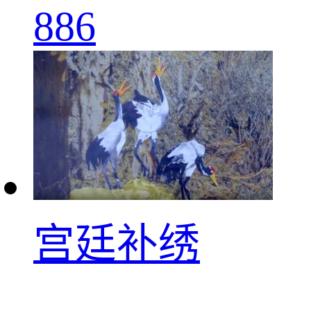
886
宫廷补绣