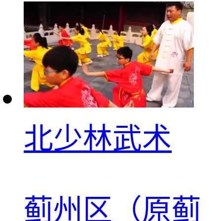
北少林武术
蓟州区（原蓟