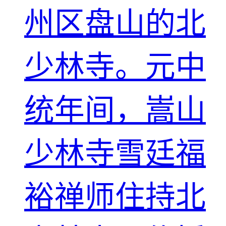
州区盘山的北
少林寺。元中
统年间，嵩山
少林寺雪廷福
裕禅师住持北