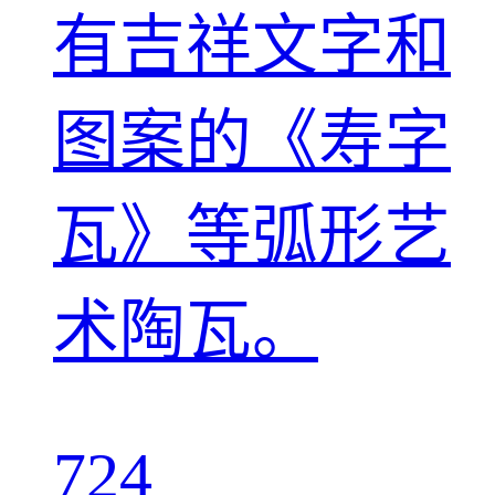
有吉祥文字和
图案的《寿字
瓦》等弧形艺
术陶瓦。
724