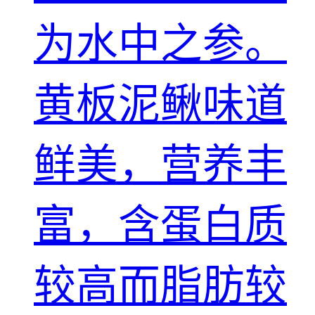
为水中之参。
黄板泥鳅味道
鲜美，营养丰
富，含蛋白质
较高而脂肪较