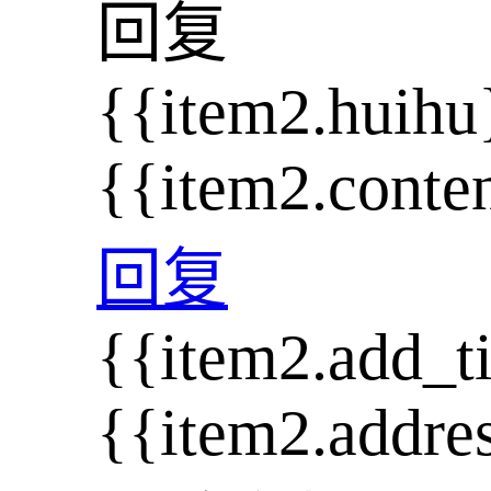
回复
{{item2.huihu
{{item2.conte
回复
{{item2.add_t
{{item2.addre