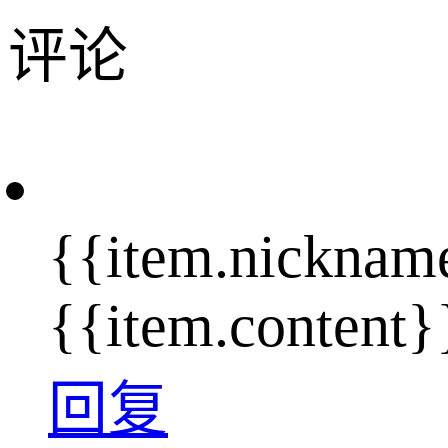
评论
{{item.nicknam
{{item.content}
回复