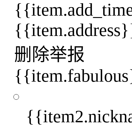
{{item.add_tim
{{item.address}
删除
举报
{{item.fabulous
{{item2.nick