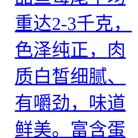
重达2-3千克，
色泽纯正，肉
质白皙细腻、
有嚼劲，味道
鲜美。富含蛋