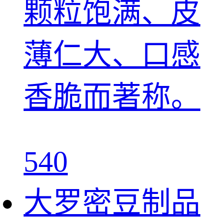
颗粒饱满、皮
薄仁大、口感
香脆而著称。
540
大罗密豆制品