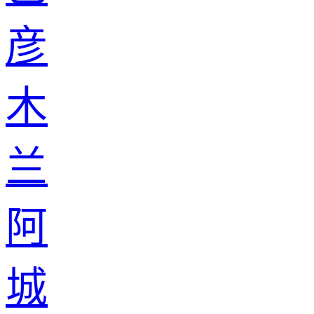
彦
木
兰
阿
城