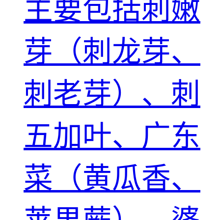
主要包括刺嫩
芽（刺龙芽、
刺老芽）、刺
五加叶、广东
菜（黄瓜香、