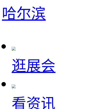
哈尔滨
逛展会
看资讯