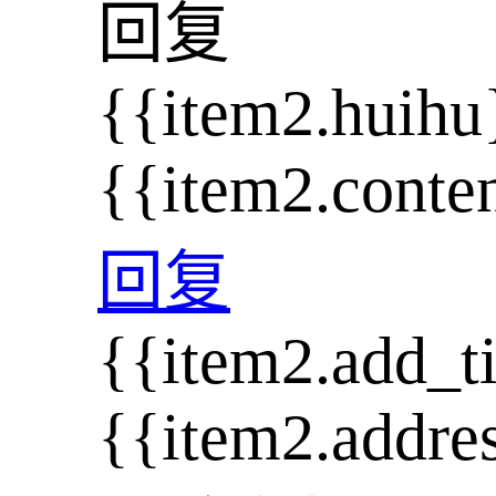
回复
{{item2.huihu
{{item2.conte
回复
{{item2.add_t
{{item2.addre