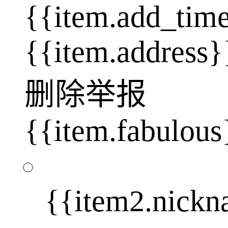
{{item.add_tim
{{item.address}
删除
举报
{{item.fabulous
{{item2.nick