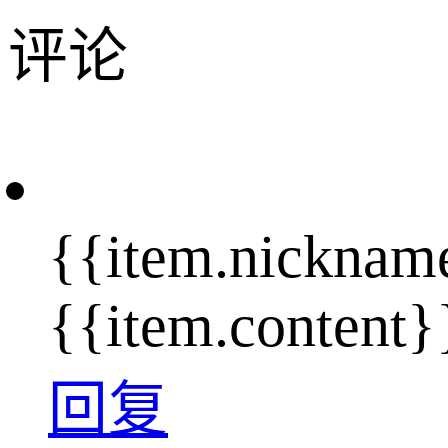
评论
{{item.nicknam
{{item.content}
回复