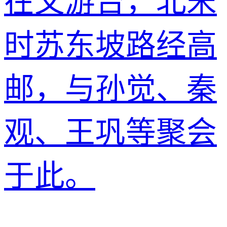
在文游台，北宋
时苏东坡路经高
邮，与孙觉、秦
观、王巩等聚会
于此。