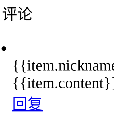
评论
{{item.nicknam
{{item.content}
回复