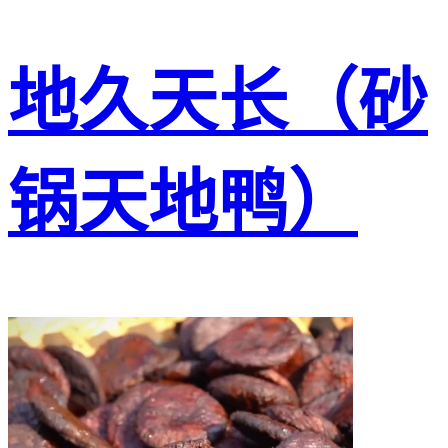
地久天长（砂
锅天地鸭）