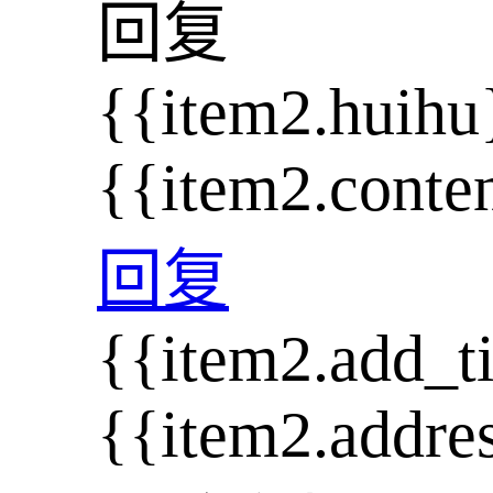
回复
{{item2.huihu
{{item2.conte
回复
{{item2.add_t
{{item2.addre