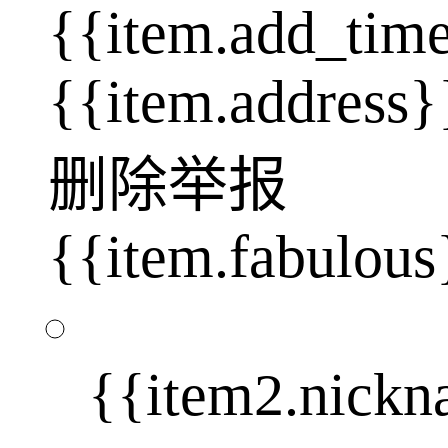
{{item.add_tim
{{item.address}
删除
举报
{{item.fabulous
{{item2.nick