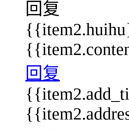
回复
{{item2.huihu
{{item2.conte
回复
{{item2.add_t
{{item2.addre