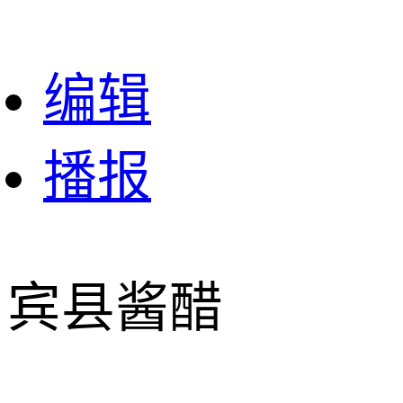
编辑
播报
宾县酱醋