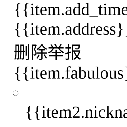
{{item.add_tim
{{item.address}
删除
举报
{{item.fabulous
{{item2.nick