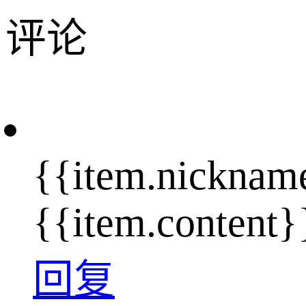
评论
{{item.nicknam
{{item.content}
回复