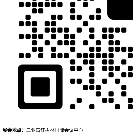
展会地点：
三亚湾红树林国际会议中心
© 2026 AutoNavi
- GS(2019)6379号