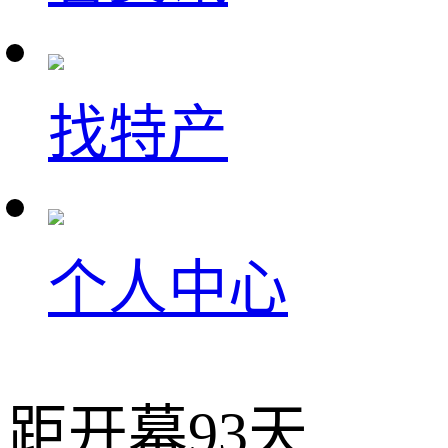
找特产
个人中心
距开幕
93
天