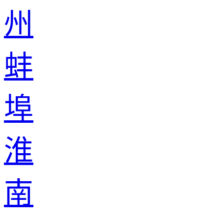
州
蚌
埠
淮
南