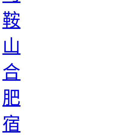
鞍
山
合
肥
宿