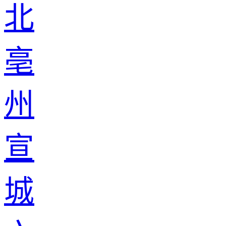
北
亳
州
宣
城