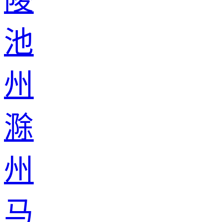
陵
池
州
滁
州
马