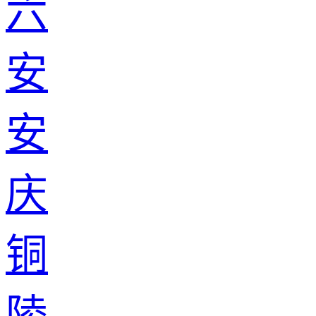
六
安
安
庆
铜