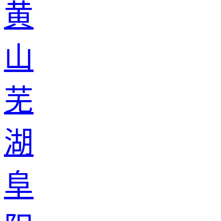
黄
山
芜
湖
阜