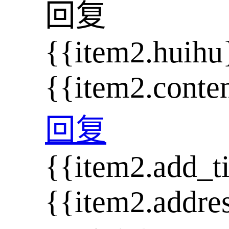
回复
{{item2.huihu
{{item2.conte
回复
{{item2.add_t
{{item2.addre