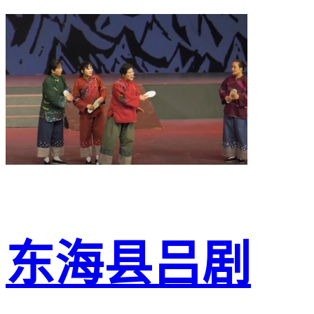
东海县吕剧