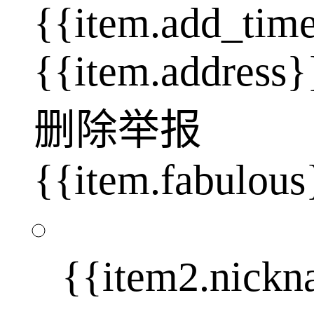
{{item.add_tim
{{item.address}
删除
举报
{{item.fabulous
{{item2.nick