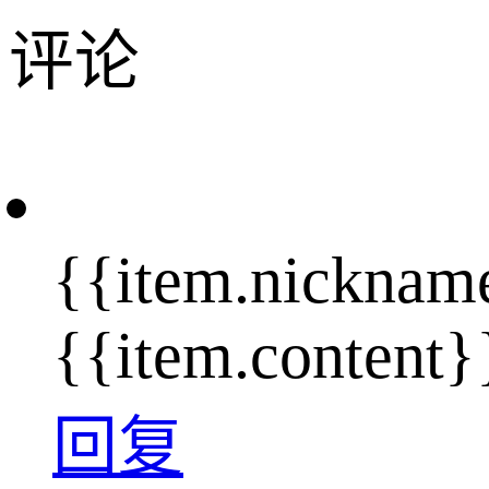
评论
{{item.nicknam
{{item.content}
回复