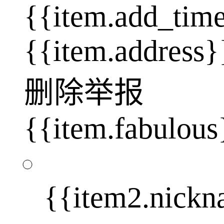
{{item.add_tim
{{item.address}
删除
举报
{{item.fabulous
{{item2.nick