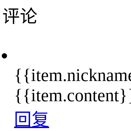
评论
{{item.nicknam
{{item.content}
回复