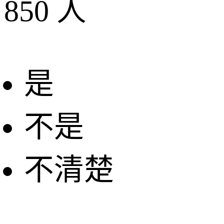
850
人
是
不是
不清楚
+
−
2 公里
© 2026 AutoNavi
- GS(2019)6379号