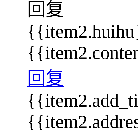
回复
{{item2.huihu
{{item2.conte
回复
{{item2.add_t
{{item2.addre