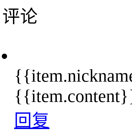
评论
{{item.nicknam
{{item.content}
回复