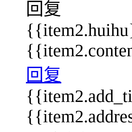
回复
{{item2.huihu
{{item2.conte
回复
{{item2.add_t
{{item2.addre