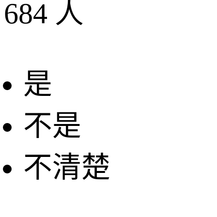
684
人
是
不是
不清楚
+
−
2 公里
© 2026 AutoNavi
- GS(2019)6379号