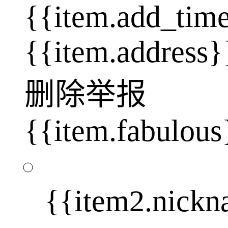
{{item.add_tim
{{item.address}
删除
举报
{{item.fabulous
{{item2.nick