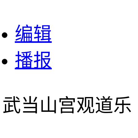
编辑
播报
武当山宫观道乐