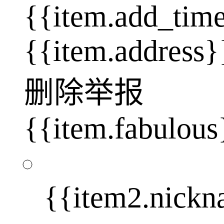
{{item.add_tim
{{item.address}
删除
举报
{{item.fabulous
{{item2.nick