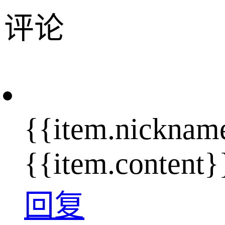
评论
{{item.nicknam
{{item.content}
回复