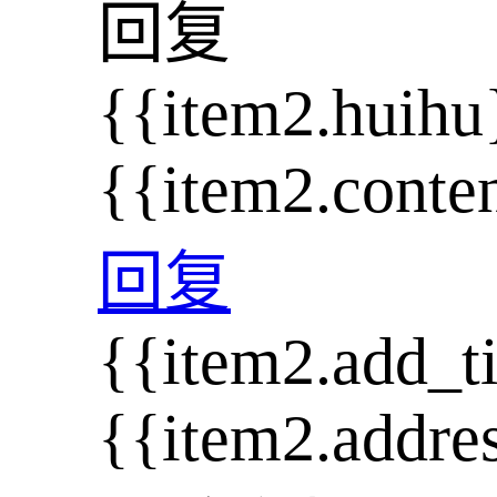
回复
{{item2.huihu
{{item2.conte
回复
{{item2.add_t
{{item2.addre