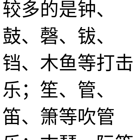
较多的是钟、
鼓、磬、钹、
铛、木鱼等打击
乐；笙、管、
笛、箫等吹管