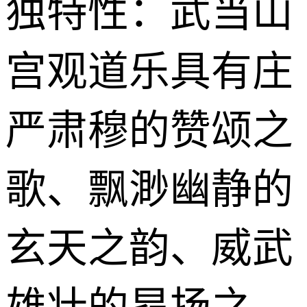
独特性：武当山
宫观道乐具有庄
严肃穆的赞颂之
歌、飘渺幽静的
玄天之韵、威武