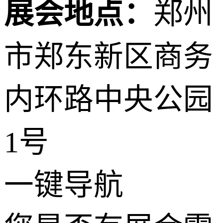
展会地点：
郑州
市郑东新区商务
内环路中央公园
+
1号
−
2 公里
© 2026 AutoNavi
- GS(2019)6379号
一键导航