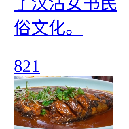
了汉沽女书民
俗文化。
821