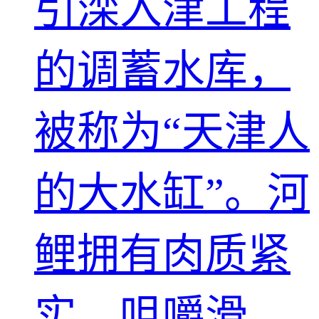
引滦入津工程
的调蓄水库，
被称为“天津人
的大水缸”。河
鲤拥有肉质紧
实、咀嚼滑