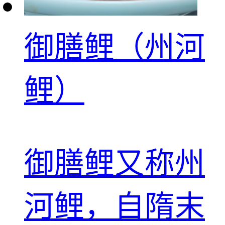
御膳鲤（州河
鲤）
御膳鲤又称州
河鲤，自隋末