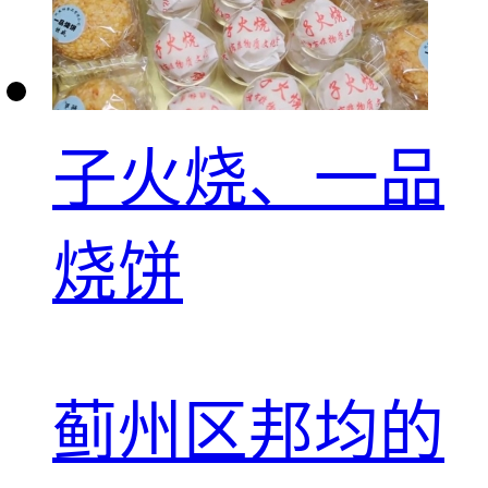
子火烧、一品
烧饼
蓟州区邦均的