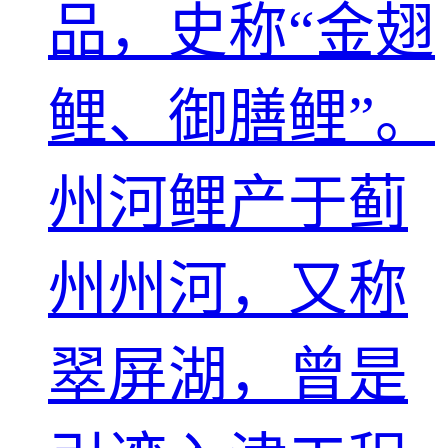
品，史称“金翅
鲤、御膳鲤”。
州河鲤产于蓟
州州河，又称
翠屏湖，曾是