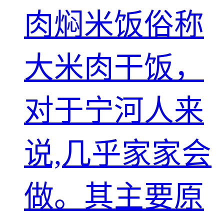
肉焖米饭俗称
大米肉干饭，
对于宁河人来
说,几乎家家会
做。其主要原