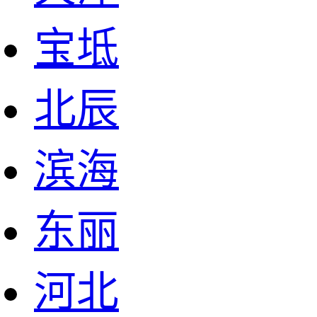
宝坻
北辰
滨海
东丽
河北