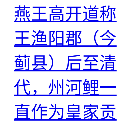
燕王高开道称
王渔阳郡（今
蓟县）后至清
代，州河鲤一
直作为皇家贡