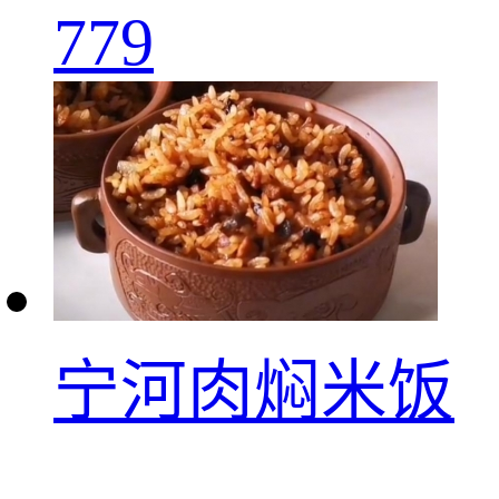
779
宁河肉焖米饭