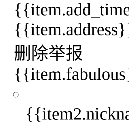
{{item.add_tim
{{item.address}
删除
举报
{{item.fabulous
{{item2.nick