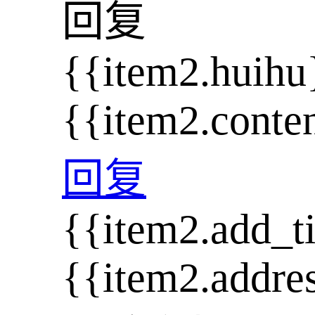
回复
{{item2.huihu
{{item2.conte
回复
{{item2.add_t
{{item2.addre