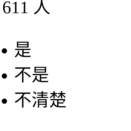
611
人
是
不是
不清楚
+
−
2 公里
© 2026 AutoNavi
- GS(2019)6379号