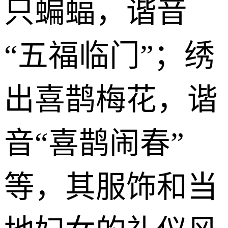
只蝙蝠，谐音
“五福临门”；绣
出喜鹊梅花，谐
音“喜鹊闹春”
等，其服饰和当