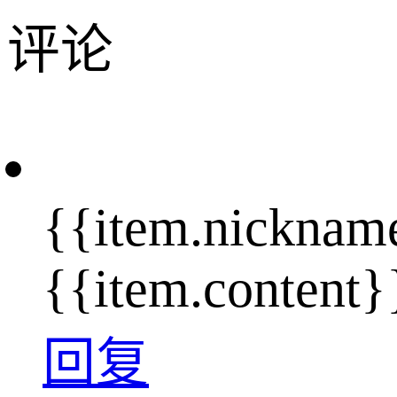
评论
{{item.nicknam
{{item.content}
回复